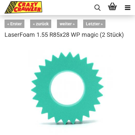
« Erster
« zurück
weiter »
Letzter »
LaserFoam 1.55 R85x28 WP magic (2 Stück)