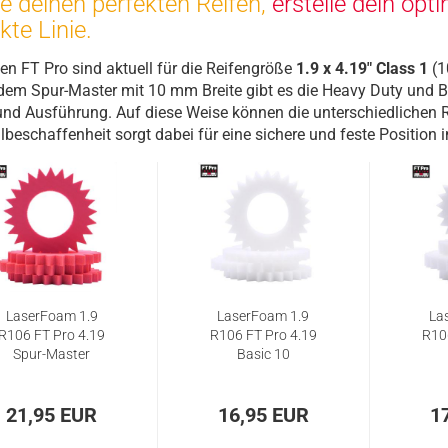
 deinen perfekten Reifen,
erstelle dein op
kte Linie.
en FT Pro sind aktuell für die Reifengröße
1.9 x 4.19" Class 1
(1
em Spur-Master mit 10 mm Breite gibt es die Heavy Duty und B
nd Ausführung. Auf diese Weise können die unterschiedlichen Re
lbeschaffenheit sorgt dabei für eine sichere und feste Position 
LaserFoam 1.9
LaserFoam 1.9
La
R106 FT Pro 4.19
R106 FT Pro 4.19
R10
Spur-Master
Basic 10
21,95 EUR
16,95 EUR
1