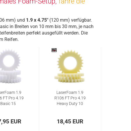
timales Foam-Setup,
fahre die
06 mm) und
1.9 x 4.75"
(120 mm) verfügbar.
asic in Breiten von 10 mm bis 30 mm, je nach
ifenbreiten perfekt ausgefüllt werden. Die
im Reifen.
serFoam 1.9
LaserFoam 1.9
6 FT Pro 4.19
R106 FT Pro 4.19
Basic 15
Heavy Duty 10
7,95 EUR
18,45 EUR