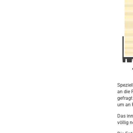
Speziel
an die 
gefragt
um an F
Das inn
völlig 