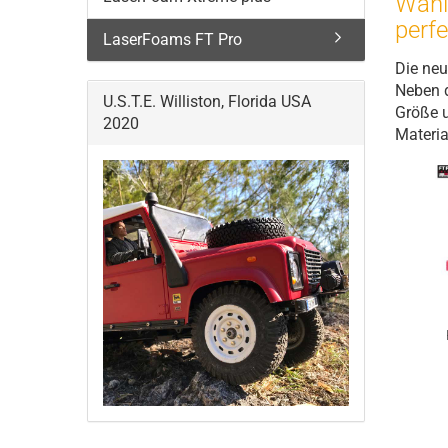
Wähle
perfe
LaserFoams FT Pro
Die neu
Neben d
U.S.T.E. Williston, Florida USA
Größe u
2020
Materia