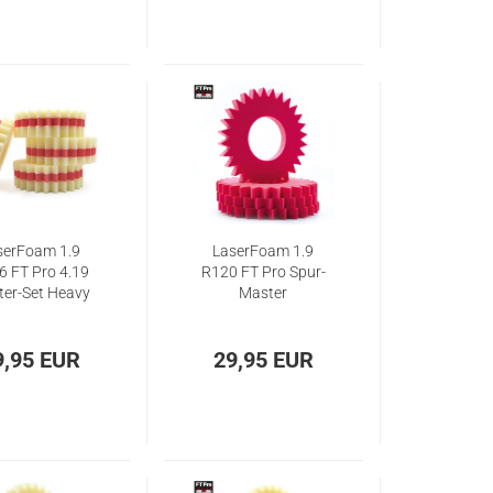
serFoam 1.9
LaserFoam 1.9
6 FT Pro 4.19
R120 FT Pro Spur-
ter-Set Heavy
Master
Duty
9,95 EUR
29,95 EUR