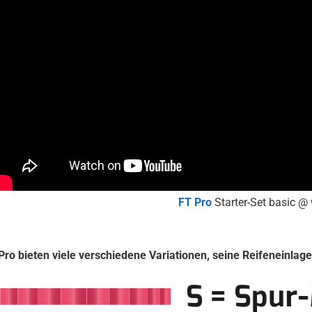
FT Pro
Starter-Set basic @
Pro bieten viele verschiedene Variationen, seine Reifeneinlage