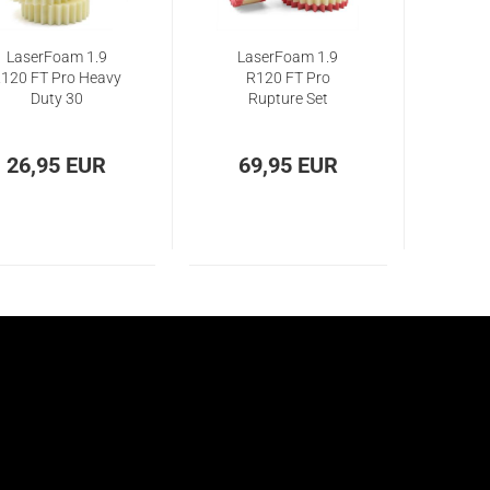
LaserFoam 1.9
LaserFoam 1.9
120 FT Pro Heavy
R120 FT Pro
Duty 30
Rupture Set
26,95 EUR
69,95 EUR