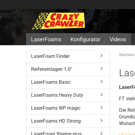
LaserFoams
Konfigurator
Videos
Startseite
LaserFoam Finder
Reifeneinlagen 1.0"
Las
LaserFoams Basic
LaserF
LaserFoams Heavy Duty
FT steh
LaserFoams WP magic
Der Rei
Grundla
LaserFoams HD Strong
Wunsch 
LaserFoam Xtreme plus