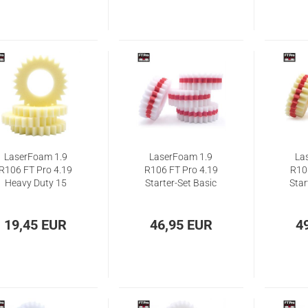
LaserFoam 1.9
LaserFoam 1.9
La
R106 FT Pro 4.19
R106 FT Pro 4.19
R10
Heavy Duty 15
Starter-Set Basic
Star
19,45 EUR
46,95 EUR
4