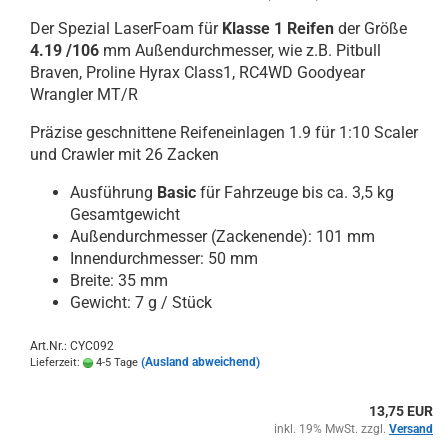
Der Spezial LaserFoam für
Klasse 1 Reifen
der Größe
4.19 /106
mm Außendurchmesser, wie z.B. Pitbull
Braven, Proline Hyrax Class1, RC4WD Goodyear
Wrangler MT/R
Präzise geschnittene Reifeneinlagen 1.9 für 1:10 Scaler
und Crawler mit 26 Zacken
Ausführung
Basic
für Fahrzeuge bis ca. 3,5 kg
Gesamtgewicht
Außendurchmesser (Zackenende): 101 mm
Innendurchmesser: 50 mm
Breite: 35 mm
Gewicht: 7 g / Stück
Art.Nr.: CYC092
(Ausland abweichend)
Lieferzeit:
4-5 Tage
13,75 EUR
inkl. 19% MwSt. zzgl.
Versand