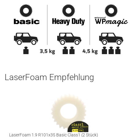
LaserFoam Empfehlung
LaserFoam 1.9 R101x35 Basic Class1 (2 Stück)