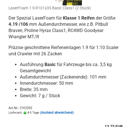
LaserFoam 1.9 R101x35 Basic Class1 (2 Stück)
Der Spezial LaserFoam für
Klasse 1 Reifen
der Größe
4.19 /106
mm Außendurchmesser, wie z.B. Pitbull
Braven, Proline Hyrax Class1, RC4WD Goodyear
Wrangler MT/R
Präzise geschnittene Reifeneinlagen 1.9 für 1:10 Scaler
und Crawler mit 26 Zacken
Ausführung
Basic
für Fahrzeuge bis ca. 3,5 kg
Gesamtgewicht
Außendurchmesser (Zackenende): 101 mm
Innendurchmesser: 50 mm
Breite: 35 mm
Gewicht: 7 g / Stück
Art.Nr.: CYC092
(Ausland abweichend)
Lieferzeit:
4-5 Tage
13,75 EUR