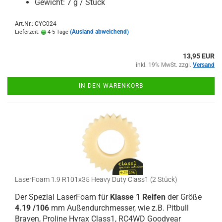
Gewicht: 7 g / Stück
Art.Nr.: CYC024
(Ausland abweichend)
Lieferzeit:
4-5 Tage
13,95 EUR
inkl. 19% MwSt. zzgl.
Versand
IN DEN WARENKORB
LaserFoam 1.9 R101x35 Heavy Duty Class1 (2 Stück)
Der Spezial LaserFoam für
Klasse 1 Reifen
der Größe
4.19 /106
mm Außendurchmesser, wie z.B. Pitbull
Braven, Proline Hyrax Class1, RC4WD Goodyear