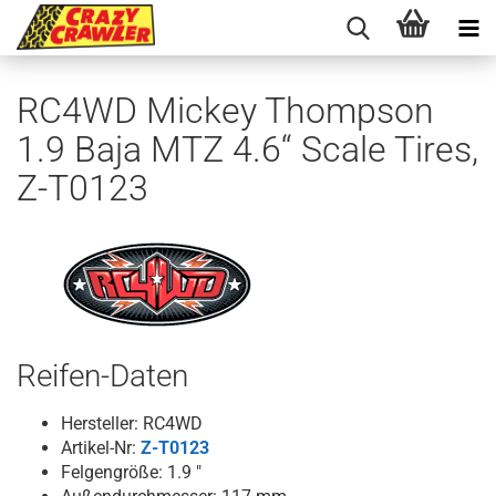
RC4WD Mickey Thompson
1.9 Baja MTZ 4.6“ Scale Tires,
Z-T0123
Reifen-Daten
Hersteller: RC4WD
Artikel-Nr:
Z-T0123
Felgengröße: 1.9 "