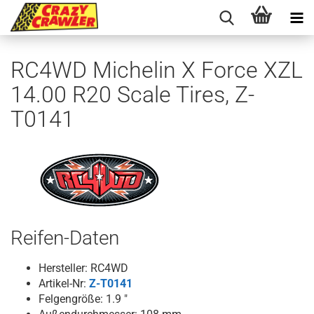
RC4WD Michelin X Force XZL
14.00 R20 Scale Tires, Z-
T0141
Reifen-Daten
Hersteller: RC4WD
Artikel-Nr:
Z-T0141
Felgengröße: 1.9 "