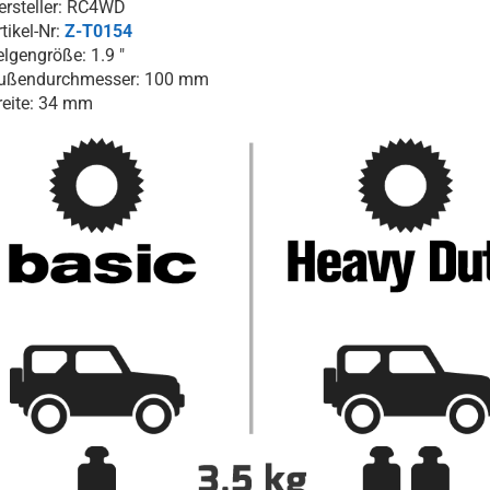
ersteller: RC4WD
tikel-Nr:
Z-T0154
elgengröße: 1.9 "
ußendurchmesser: 100 mm
reite: 34 mm