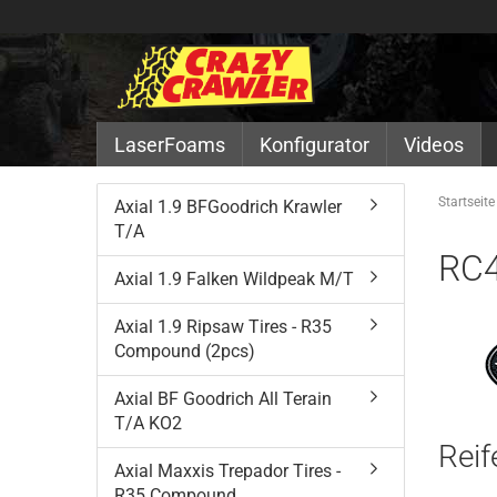
LaserFoams
Konfigurator
Videos
Startseite
Axial 1.9 BFGoodrich Krawler
T/A
RC4
Axial 1.9 Falken Wildpeak M/T
Axial 1.9 Ripsaw Tires - R35
Compound (2pcs)
Axial BF Goodrich All Terain
T/A KO2
Reif
Axial Maxxis Trepador Tires -
R35 Compound