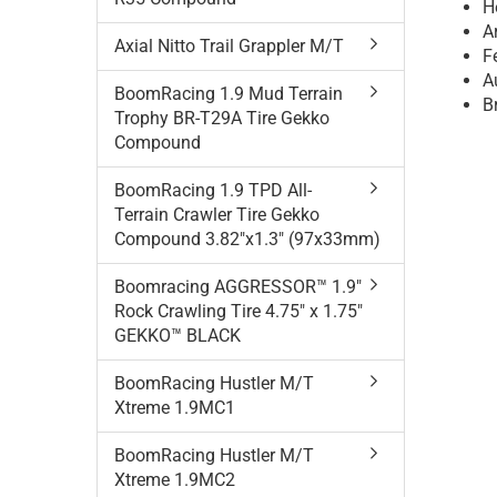
H
Ar
Axial Nitto Trail Grappler M/T
F
A
BoomRacing 1.9 Mud Terrain
B
Trophy BR-T29A Tire Gekko
Compound
BoomRacing 1.9 TPD All-
Terrain Crawler Tire Gekko
Compound 3.82"x1.3" (97x33mm)
Boomracing AGGRESSOR™ 1.9"
Rock Crawling Tire 4.75" x 1.75"
GEKKO™ BLACK
BoomRacing Hustler M/T
Xtreme 1.9MC1
BoomRacing Hustler M/T
Xtreme 1.9MC2