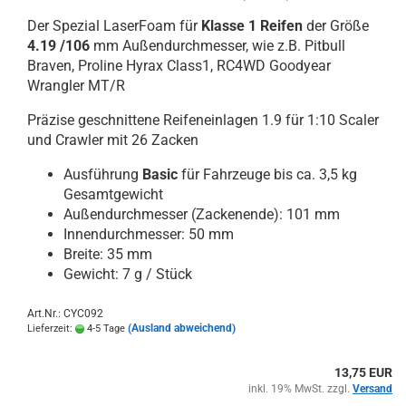
Der Spezial LaserFoam für
Klasse 1 Reifen
der Größe
4.19 /106
mm Außendurchmesser, wie z.B. Pitbull
Braven, Proline Hyrax Class1, RC4WD Goodyear
Wrangler MT/R
Präzise geschnittene Reifeneinlagen 1.9 für 1:10 Scaler
und Crawler mit 26 Zacken
Ausführung
Basic
für Fahrzeuge bis ca. 3,5 kg
Gesamtgewicht
Außendurchmesser (Zackenende): 101 mm
Innendurchmesser: 50 mm
Breite: 35 mm
Gewicht: 7 g / Stück
Art.Nr.: CYC092
(Ausland abweichend)
Lieferzeit:
4-5 Tage
13,75 EUR
inkl. 19% MwSt. zzgl.
Versand