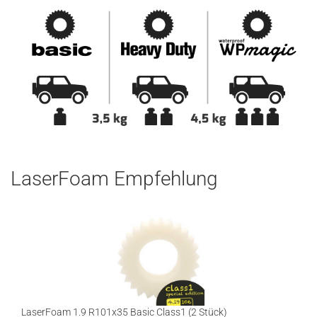
LaserFoam Empfehlung
LaserFoam 1.9 R101x35 Basic Class1 (2 Stück)