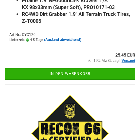
Proline 1.9" BFGoodrich® Krawler T/A
KX 98x33mm (Super Soft), PRO10171-03
RC4WD Dirt Grabber 1.9" All Terrain Truck Tires,
Z-T0005
Art.Nr.: CYC120
(Ausland abweichend)
Lieferzeit:
4-5 Tage
25,45 EUR
inkl. 19% MwSt. zzgl.
Versand
IN DEN WARENKORB